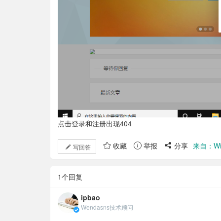
点击登录和注册出现404
收藏
举报
分享
来自：Wi
写回答
1个回复
ipbao
Wendasns技术顾问