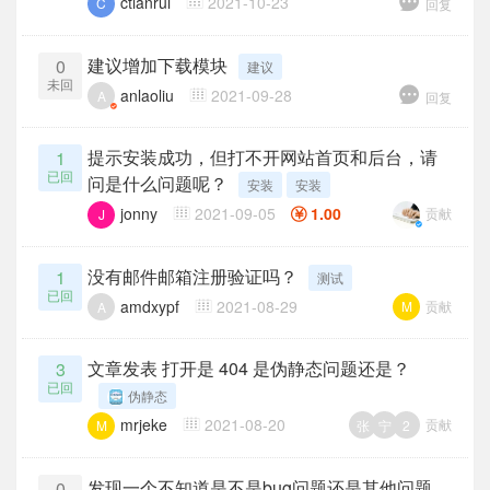
ctianrui
2021-10-23
C
回复
建议增加下载模块
0
建议
未回
anlaoliu
2021-09-28
A
回复
提示安装成功，但打不开网站首页和后台，请
1
已回
问是什么问题呢？
安装
安装
jonny
2021-09-05
1.00
贡献
J
没有邮件邮箱注册验证吗？
1
测试
已回
amdxypf
2021-08-29
贡献
M
A
文章发表 打开是 404 是伪静态问题还是？
3
已回
伪静态
mrjeke
2021-08-20
贡献
张
宁
2
M
发现一个不知道是不是bug问题还是其他问题。
0