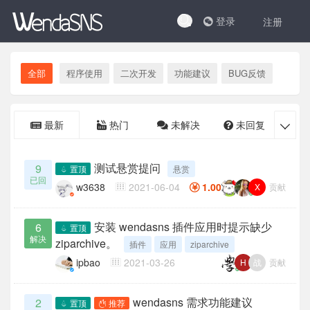
登录
注册
全部
程序使用
二次开发
功能建议
BUG反馈
最新
热门
未解决
未回复
已

测试悬赏提问
9
置顶
悬赏
已回
w3638
2021-06-04
1.00
贡献
X
安装 wendasns 插件应用时提示缺少
6
置顶
解决
ziparchive。
插件
应用
ziparchive
ipbao
2021-03-26
贡献
H
战
wendasns 需求功能建议
2
置顶
推荐