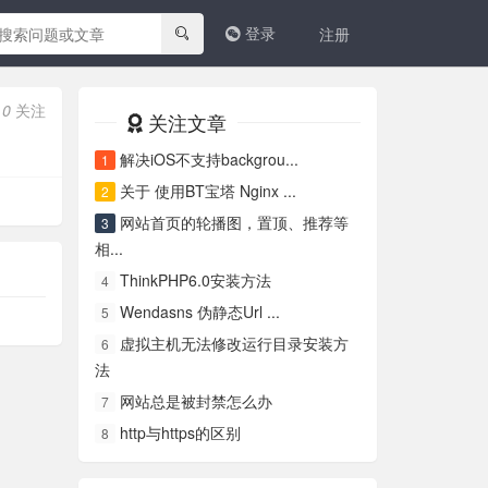
登录
注册
0
关注
关注文章
解决iOS不支持backgrou...
1
关于 使用BT宝塔 Nginx ...
2
网站首页的轮播图，置顶、推荐等
3
相...
ThinkPHP6.0安装方法
4
Wendasns 伪静态Url ...
5
虚拟主机无法修改运行目录安装方
6
法
网站总是被封禁怎么办
7
http与https的区别
8