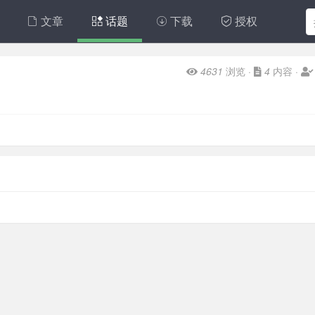
文章
话题
下载
授权
4631
浏览 ·
4
内容 ·